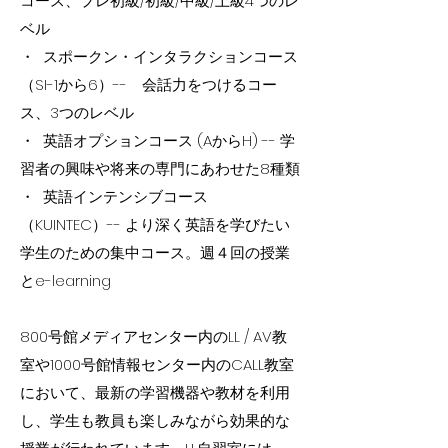
コース、プレ初級/初級/中級/上級4つのレ
ベル
・ スポークン・インタラクションコース
（SI-1から6）-- 会話力をつけるコー
ス、3つのレベル
・ 英語オプションコース (AからH) -- 学
習者の興味や将来の専門にあわせた8種類
・ 英語インテンシブコース
（KUINTEC）-- より深く英語を学びたい
学生のための集中コース。週４回の授業
とe-learning
800号館メディアセンター内のLL / AV教
室や1000号館情報センター内のCALL教室
において、最新の学習機器や教材を利用
し、学生も教員も楽しみながら効果的な