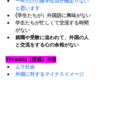
一年だけの留学生活が物足りない
と思います
(学生たちが）外国語に興味がない
学生たちが忙しくて交流する時間
がない
就職や受験に追われて、外国の人
と交流をする心の余裕がない
Threats（脅威）外部
ムラ社会
外国に対するマイナスイメージ
日本人に人見知りが多い
留学はお金がかかる
Opportunities（機会）外部
海外研修がある
たくさん国際交流機会あります
様々なイベントがあります
このようなイベントを通じてもっ