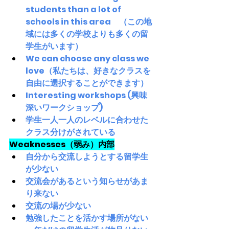
students than a lot of 
schools in this area　（この地
域には多くの学校よりも多くの留
学生がいます）
We can choose any class we 
love（私たちは、好きなクラスを
自由に選択することができます）
Interesting workshops (興味
深いワークショップ)
学生一人一人のレベルに合わせた
クラス分けがされている
Weaknesses（弱み）内部
自分から交流しようとする留学生
が少ない
交流会があるという知らせがあま
り来ない
交流の場が少ない
勉強したことを活かす場所がない